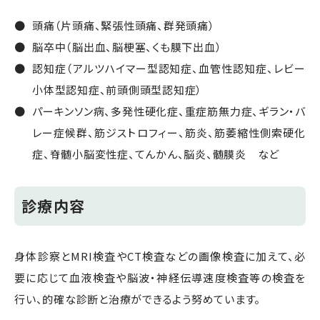
頭痛（片頭痛、緊張性頭痛、群発頭痛）
脳卒中（脳出血、脳梗塞、くも膜下出血）
認知症（アルツハイマー型認知症、血管性認知症、レビー
小体型認知症、前頭側頭型認知症）
パーキンソン病、多発性硬化症、重症筋無力症、ギラン・バ
レー症候群、筋ジストロフィー、筋炎、筋萎縮性側索硬化
症、脊髄小脳変性症、てんかん、脳炎、髄膜炎 など
診療内容
身体診察とMRI検査やCT検査などの画像検査に加えて、必
要に応じて血液検査や脳波・神経伝導速度検査等の検査を
行い、的確な診断と治療ができるよう努めています。