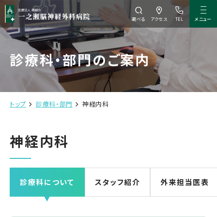
メニュー
調べる
アクセス
TEL
診療科・部門のご案内
トップ
診療科・部門
神経内科
神経内科
診療科について
スタッフ紹介
外来担当医表