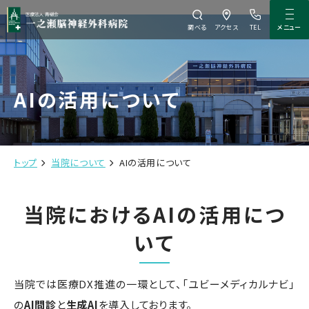
メニュー
調べる
アクセス
TEL
AIの活用について
トップ
当院について
AIの活用について
当院におけるAIの活用につ
いて
当院では医療DX推進の一環として、「ユビーメディカルナビ」
の
AI問診
と
生成AI
を導入しております。