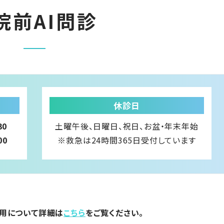
院前AI問診
休診日
30
土曜午後、日曜日、祝日、
お盆・年末年始
00
※救急は24時間365日受付しています
活用について詳細は
こちら
をご覧ください。