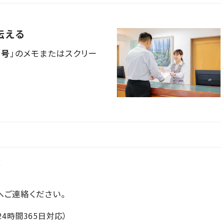
伝える
番号
」のメモまたはスクリー
項
へご連絡ください。
24時間365日対応）