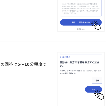
診の回答は
5～10分程度
で