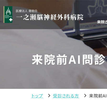
来院
来院前AI問診
トップ
受診される方
来院前A