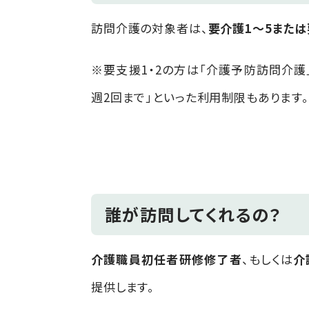
訪問介護の対象者は、
要介護1～5または
※要支援
1
・
2
の方は「介護予防訪問介護
週
2
回まで」といった利用制限もあります
誰が訪問してくれるの？
介護職員初任者研修修了者
、もしくは
介
提供します。