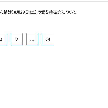
がん検診】8月29日（土）の受診枠拡充について
2
3
...
34