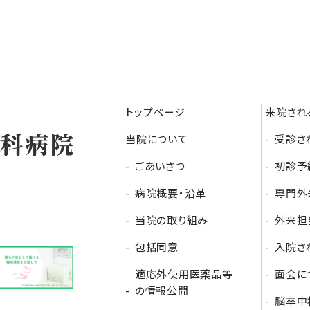
トップページ
来院され
当院について
受診さ
ごあいさつ
初診予
病院概要・沿革
専門外
当院の取り組み
外来担
包括同意
入院さ
適応外使用医薬品等
面会に
の情報公開
脳卒中