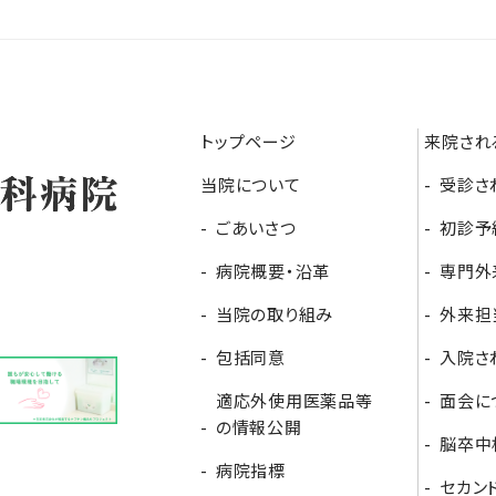
トップページ
来院され
当院について
受診さ
ごあいさつ
初診予
病院概要・沿革
専門外
当院の取り組み
外来担
包括同意
入院さ
適応外使用医薬品等
面会に
の情報公開
脳卒中
病院指標
セカン